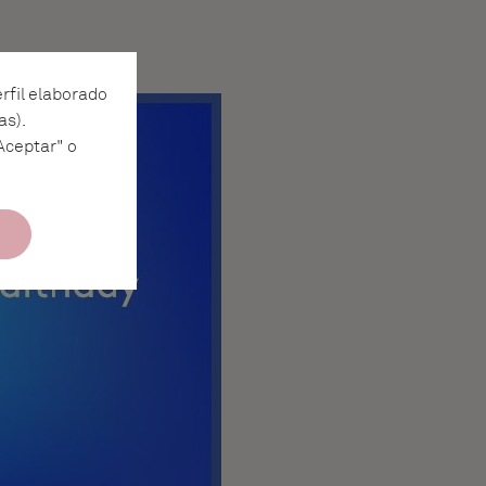
erfil elaborado
as).
Aceptar" o