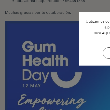
cita@cristinaquerol.com / 964341838
Muchas gracias por tu colaboración.
Utilizamos coo
a p
Clica AQU